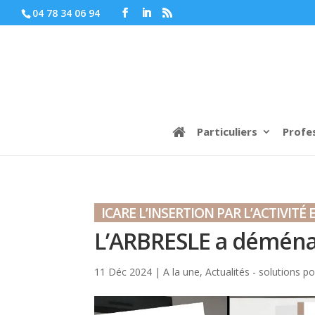
04 78 34 06 94
Particuliers
Profe
ICARE L’INSERTION PAR L’ACTIVIT
L’ARBRESLE a déména
11 Déc 2024
|
A la une
,
Actualités - solutions po