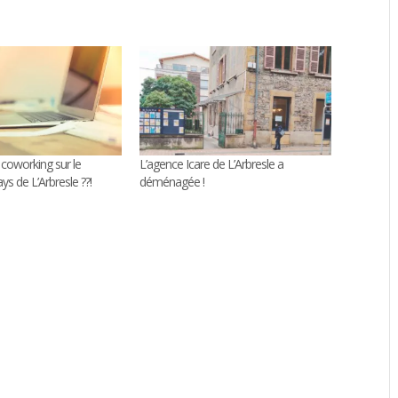
coworking sur le
L’agence Icare de L’Arbresle a
ays de L’Arbresle ??!
déménagée !