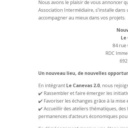
Nous avons le plaisir de vous annoncer q
Association Intermédiaire, s’installe dan
accompagner au mieux dans vos projets.
Nouv
Le 
84 rue
RDC Immeu
692
Un nouveau lieu, de nouvelles opportun
En intégrant
Le Canevas 2.0
, nous rejoi
✔️ Rassembler et faire émerger les initiat
✔️ Favoriser les échanges grâce à la mise 
✔️ Accueillir des ateliers thématiques, de
permanences d’acteurs économiques pour 