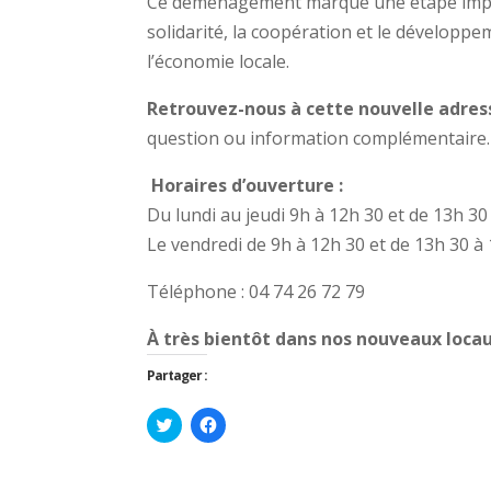
Ce déménagement marque une étape impo
solidarité, la coopération et le développe
l’économie locale.
Retrouvez-nous à cette nouvelle adres
question ou information complémentaire.
Horaires d’ouverture :
Du lundi au jeudi 9h à 12h 30 et de 13h 30
Le vendredi de 9h à 12h 30 et de 13h 30 à 
Téléphone : 04 74 26 72 79
À très bientôt dans nos nouveaux locau
Partager :
C
C
l
l
i
i
q
q
u
u