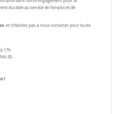
rtante dans notre engagement pour la
ment durable au service de l’emploi et de
se
, et n’hésitez pas à nous contacter pour toute
 à 17h
16h 30.
x !